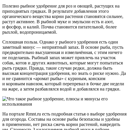
Полезно рыбное удобрение для роз и овощей, растущих на
приподнятых грядках. В результате добавления этого
органического вещества корни растения становятся сильнее,
растут активнее. В рыбной муке и эмульсии есть и азот,
и фосфор, и калий. Почва становится питательной, более
рыхлой, водопроницаемой.
Сплошная польза. Однако у рыбного удобрения есть один
заметный минус — неприятный запах. В основе рыба, пусть
предварительно высушенная и измельчённая, с этим ничего
не поделаешь. Рыбный запах может привлечь на участок
собак, котов и других животных, которые могут попытаться
рыть грядки. Правда, такие случаи редки, должна быть
высокая концентрация удобрения, но знать о риске нужно. Да
и не сравнится «аромат рыбы» с куриным, конским
и коровьим навозом, который перепревал в бочке две недели
на жаре, а затем разбавлялся водой и добавлялся на грядки.
На портале Rmnt.ru есть подробная статья о выборе удобрения
для огорода. Составы на основе рыбы безопасны и удобны
в применении, нет риска сжечь корни растений, навредить
им. Стоимость 3 килограммов рыбной муки в районе