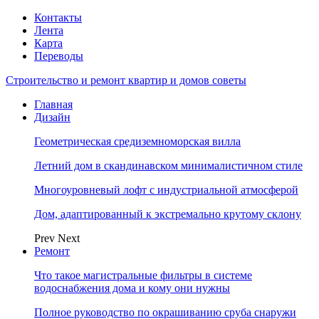
Контакты
Лента
Карта
Переводы
Строительство и ремонт квартир и домов советы
Главная
Дизайн
Геометрическая средиземноморская вилла
Летний дом в скандинавском минималистичном стиле
Многоуровневый лофт с индустриальной атмосферой
Дом, адаптированный к экстремально крутому склону
Prev
Next
Ремонт
Что такое магистральные фильтры в системе
водоснабжения дома и кому они нужны
Полное руководство по окрашиванию сруба снаружи