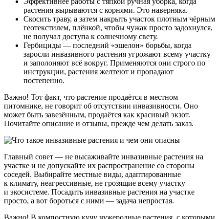
Эффективнее работы с тяпкой ручная уборка, когда
растения вырываются с корнями. Это наверняка.
Скосить траву, а затем накрыть участок плотным чёрным
геотекстилем, плёнкой, чтобы чужак просто задохнулся,
не получал доступа к солнечному свету.
Гербициды — последний «эшелон» борьбы, когда
заросли инвазивного растения угрожают всему участку
и заполоняют всё вокруг. Применяются они строго по
инструкции, растения желтеют и пропадают
постепенно.
Важно! Тот факт, что растение продаётся в местном
питомнике, не говорит об отсутствии инвазивности. Оно
может быть завезённым, продаётся как красивый экзот.
Почитайте описание и отзывы, прежде чем делать заказ.
Главный совет — не высаживайте инвазивные растения на
участке и не допускайте их распространение со стороны
соседей. Выбирайте местные виды, адаптированные
к климату, неагрессивные, не грозящие всему участку
и экосистеме. Посадить инвазивные растения на участке
просто, а вот бороться с ними — задача непростая.
Важно! В компостную кучу чужеродные растения, с которыми