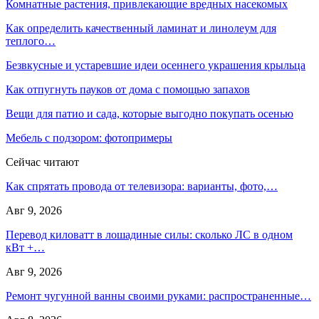
Комнатные растения, привлекающие вредных насекомых
Как определить качественный ламинат и линолеум для
теплого…
Безвкусные и устаревшие идеи осеннего украшения крыльца
Как отпугнуть пауков от дома с помощью запахов
Вещи для патио и сада, которые выгодно покупать осенью
Мебель с подзором: фотопримеры
Сейчас читают
Как спрятать провода от телевизора: варианты, фото,…
Авг 9, 2026
Перевод киловатт в лошадиные силы: сколько ЛС в одном
кВт +…
Авг 9, 2026
Ремонт чугунной ванны своими руками: распространенные…