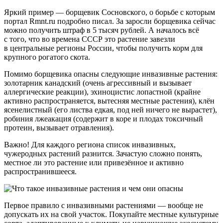
Яркий пример — борщевик Сосновского, о борьбе с которым
портал Rmnt.ru подробно писал. За заросли борщевика сейчас
можно получить штраф в 5 тысяч рублей. А началось всё
с того, что во времена СССР это растение завезли
в центральные регионы России, чтобы получить корм для
крупного рогатого скота.
Помимо борщевика опасны следующие инвазивные растения:
золотарник канадский (очень агрессивный и вызывает
аллергические реакции), эхиноцистис лопастной (крайне
активно распространяется, вытесняя местные растения), клён
ясенелистный (его листва едкая, под ней ничего не вырастет),
робиния лжеакация (содержит в коре и плодах токсичный
протеин, вызывает отравления).
Важно! Для каждого региона список инвазивных,
чужеродных растений разнится. Зачастую сложно понять,
местное ли это растение или привезённое и активно
распространившееся.
Первое правило с инвазивными растениями — вообще не
допускать их на свой участок. Покупайте местные культурные