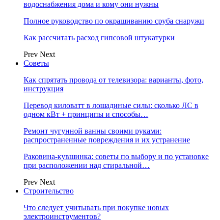
водоснабжения дома и кому они нужны
Полное руководство по окрашиванию сруба снаружи
Как рассчитать расход гипсовой штукатурки
Prev
Next
Советы
Как спрятать провода от телевизора: варианты, фото,
инструкция
Перевод киловатт в лошадиные силы: сколько ЛС в
одном кВт + принципы и способы…
Ремонт чугунной ванны своими руками:
распространенные повреждения и их устранение
Раковина-кувшинка: советы по выбору и по установке
при расположении над стиральной…
Prev
Next
Строительство
Что следует учитывать при покупке новых
электроинструментов?