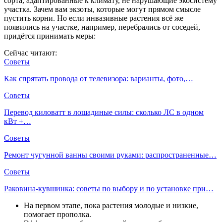
сорта, адаптированные к климату, не нарушающие экосистему
участка. Зачем вам экзоты, которые могут прямом смысле
пустить корни. Но если инвазивные растения всё же
появились на участке, например, перебрались от соседей,
придётся принимать меры:
Сейчас читают:
Советы
Как спрятать провода от телевизора: варианты, фото,…
Советы
Перевод киловатт в лошадиные силы: сколько ЛС в одном
кВт +…
Советы
Ремонт чугунной ванны своими руками: распространенные…
Советы
Раковина-кувшинка: советы по выбору и по установке при…
На первом этапе, пока растения молодые и низкие,
помогает прополка.