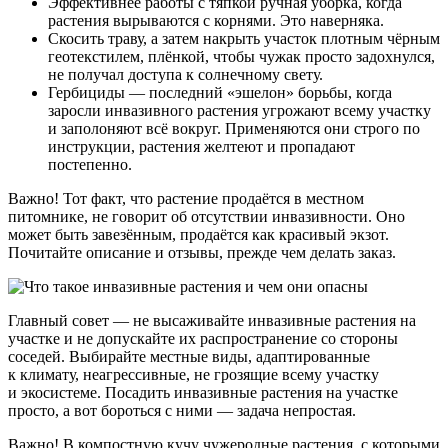
Эффективнее работы с тяпкой ручная уборка, когда
растения вырываются с корнями. Это наверняка.
Скосить траву, а затем накрыть участок плотным чёрным
геотекстилем, плёнкой, чтобы чужак просто задохнулся,
не получал доступа к солнечному свету.
Гербициды — последний «эшелон» борьбы, когда
заросли инвазивного растения угрожают всему участку
и заполоняют всё вокруг. Применяются они строго по
инструкции, растения желтеют и пропадают
постепенно.
Важно! Тот факт, что растение продаётся в местном
питомнике, не говорит об отсутствии инвазивности. Оно
может быть завезённым, продаётся как красивый экзот.
Почитайте описание и отзывы, прежде чем делать заказ.
Главный совет — не высаживайте инвазивные растения на
участке и не допускайте их распространение со стороны
соседей. Выбирайте местные виды, адаптированные
к климату, неагрессивные, не грозящие всему участку
и экосистеме. Посадить инвазивные растения на участке
просто, а вот бороться с ними — задача непростая.
Важно! В компостную кучу чужеродные растения, с которыми