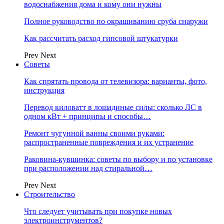
водоснабжения дома и кому они нужны
Полное руководство по окрашиванию сруба снаружи
Как рассчитать расход гипсовой штукатурки
Prev
Next
Советы
Как спрятать провода от телевизора: варианты, фото,
инструкция
Перевод киловатт в лошадиные силы: сколько ЛС в
одном кВт + принципы и способы…
Ремонт чугунной ванны своими руками:
распространенные повреждения и их устранение
Раковина-кувшинка: советы по выбору и по установке
при расположении над стиральной…
Prev
Next
Строительство
Что следует учитывать при покупке новых
электроинструментов?