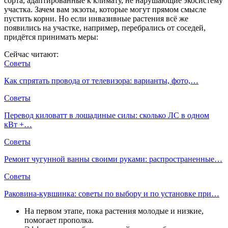
сорта, адаптированные к климату, не нарушающие экосистему
участка. Зачем вам экзоты, которые могут прямом смысле
пустить корни. Но если инвазивные растения всё же
появились на участке, например, перебрались от соседей,
придётся принимать меры:
Сейчас читают:
Советы
Как спрятать провода от телевизора: варианты, фото,…
Советы
Перевод киловатт в лошадиные силы: сколько ЛС в одном
кВт +…
Советы
Ремонт чугунной ванны своими руками: распространенные…
Советы
Раковина-кувшинка: советы по выбору и по установке при…
На первом этапе, пока растения молодые и низкие,
помогает прополка.