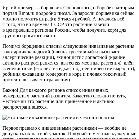
Яркий пример — борщевик Сосновского, о борьбе с которым
портал Rmnt.ru подробно писал. За заросли борщевика сейчас
можно получить штраф в 5 тысяч рублей. А началось всё
с того, что во времена СССР это растение завезли
в центральные регионы России, чтобы получить корм для
крупного рогатого скота.
Помимо борщевика опасны следующие инвазивные растения:
золотарник канадский (очень агрессивный и вызывает
аллергические реакции), эхиноцистис лопастной (крайне
активно распространяется, вытесняя местные растения), клён
ясенелистный (его листва едкая, под ней ничего не вырастет),
робиния лжеакация (содержит в коре и плодах токсичный
протеин, вызывает отравления).
Важно! Для каждого региона список инвазивных,
чужеродных растений разнится. Зачастую сложно понять,
местное ли это растение или привезённое и активно
распространившееся.
Первое правило с инвазивными растениями — вообще не
допускать их на свой участок. Покупайте местные культурные