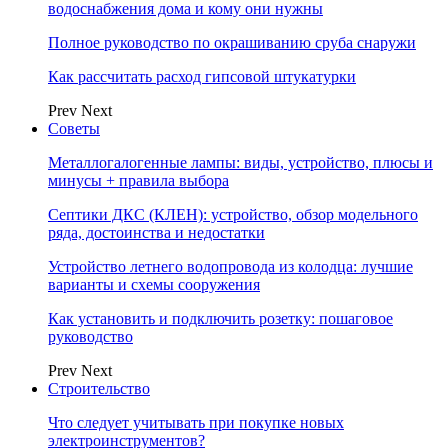
водоснабжения дома и кому они нужны
Полное руководство по окрашиванию сруба снаружи
Как рассчитать расход гипсовой штукатурки
Prev
Next
Советы
Металлогалогенные лампы: виды, устройство, плюсы и
минусы + правила выбора
Септики ДКС (КЛЕН): устройство, обзор модельного
ряда, достоинства и недостатки
Устройство летнего водопровода из колодца: лучшие
варианты и схемы сооружения
Как установить и подключить розетку: пошаговое
руководство
Prev
Next
Строительство
Что следует учитывать при покупке новых
электроинструментов?