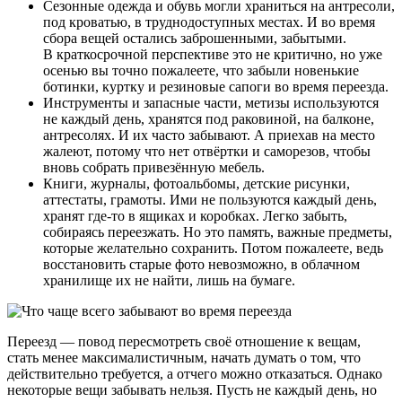
Сезонные одежда и обувь могли храниться на антресоли,
под кроватью, в труднодоступных местах. И во время
сбора вещей остались заброшенными, забытыми.
В краткосрочной перспективе это не критично, но уже
осенью вы точно пожалеете, что забыли новенькие
ботинки, куртку и резиновые сапоги во время переезда.
Инструменты и запасные части, метизы используются
не каждый день, хранятся под раковиной, на балконе,
антресолях. И их часто забывают. А приехав на место
жалеют, потому что нет отвёртки и саморезов, чтобы
вновь собрать привезённую мебель.
Книги, журналы, фотоальбомы, детские рисунки,
аттестаты, грамоты. Ими не пользуются каждый день,
хранят где-то в ящиках и коробках. Легко забыть,
собираясь переезжать. Но это память, важные предметы,
которые желательно сохранить. Потом пожалеете, ведь
восстановить старые фото невозможно, в облачном
хранилище их не найти, лишь на бумаге.
Переезд — повод пересмотреть своё отношение к вещам,
стать менее максималистичным, начать думать о том, что
действительно требуется, а отчего можно отказаться. Однако
некоторые вещи забывать нельзя. Пусть не каждый день, но