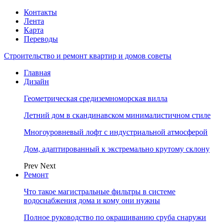
Контакты
Лента
Карта
Переводы
Строительство и ремонт квартир и домов советы
Главная
Дизайн
Геометрическая средиземноморская вилла
Летний дом в скандинавском минималистичном стиле
Многоуровневый лофт с индустриальной атмосферой
Дом, адаптированный к экстремально крутому склону
Prev
Next
Ремонт
Что такое магистральные фильтры в системе
водоснабжения дома и кому они нужны
Полное руководство по окрашиванию сруба снаружи