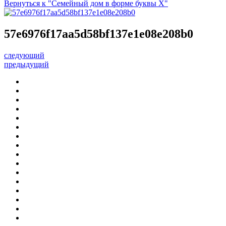
Вернуться к "Семейный дом в форме буквы X"
57e6976f17aa5d58bf137e1e08e208b0
следующий
предыдущий