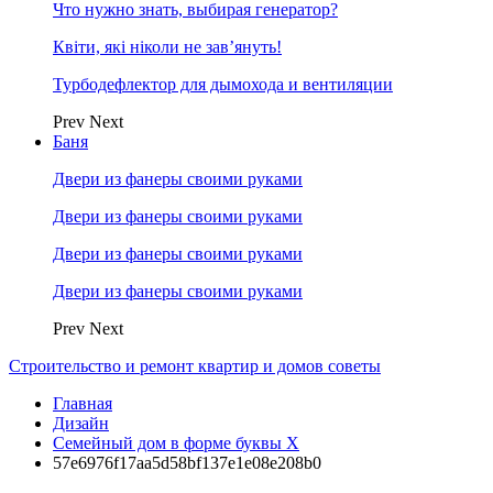
Что нужно знать, выбирая генератор?
Квіти, які ніколи не зав’януть!
Турбодефлектор для дымохода и вентиляции
Prev
Next
Баня
Двери из фанеры своими руками
Двери из фанеры своими руками
Двери из фанеры своими руками
Двери из фанеры своими руками
Prev
Next
Строительство и ремонт квартир и домов советы
Главная
Дизайн
Семейный дом в форме буквы X
57e6976f17aa5d58bf137e1e08e208b0