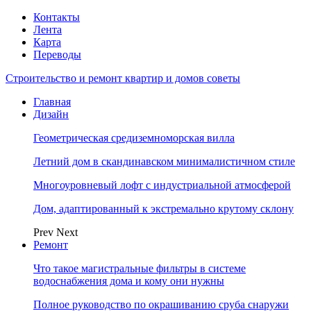
Контакты
Лента
Карта
Переводы
Строительство и ремонт квартир и домов советы
Главная
Дизайн
Геометрическая средиземноморская вилла
Летний дом в скандинавском минималистичном стиле
Многоуровневый лофт с индустриальной атмосферой
Дом, адаптированный к экстремально крутому склону
Prev
Next
Ремонт
Что такое магистральные фильтры в системе
водоснабжения дома и кому они нужны
Полное руководство по окрашиванию сруба снаружи