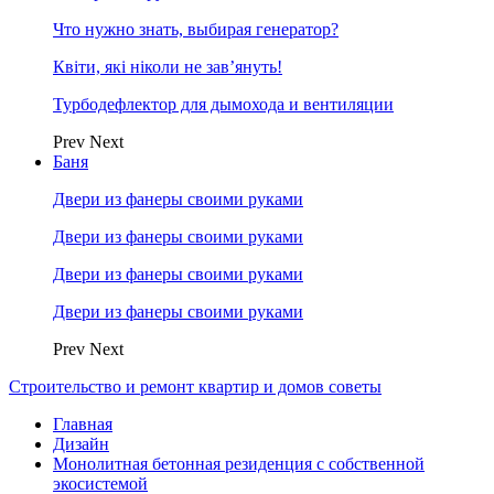
Что нужно знать, выбирая генератор?
Квіти, які ніколи не зав’януть!
Турбодефлектор для дымохода и вентиляции
Prev
Next
Баня
Двери из фанеры своими руками
Двери из фанеры своими руками
Двери из фанеры своими руками
Двери из фанеры своими руками
Prev
Next
Строительство и ремонт квартир и домов советы
Главная
Дизайн
Монолитная бетонная резиденция с собственной
экосистемой