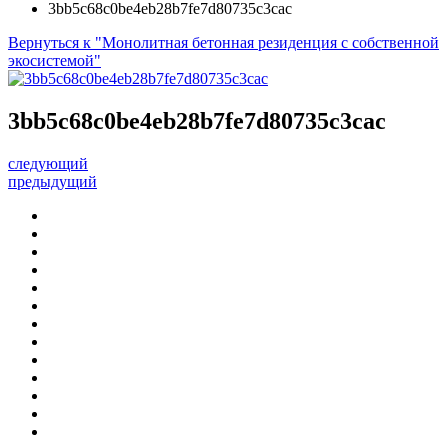
3bb5c68c0be4eb28b7fe7d80735c3cac
Вернуться к "Монолитная бетонная резиденция с собственной
экосистемой"
3bb5c68c0be4eb28b7fe7d80735c3cac
следующий
предыдущий