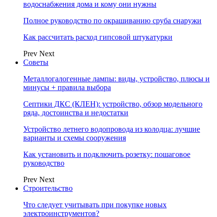
водоснабжения дома и кому они нужны
Полное руководство по окрашиванию сруба снаружи
Как рассчитать расход гипсовой штукатурки
Prev
Next
Советы
Металлогалогенные лампы: виды, устройство, плюсы и
минусы + правила выбора
Септики ДКС (КЛЕН): устройство, обзор модельного
ряда, достоинства и недостатки
Устройство летнего водопровода из колодца: лучшие
варианты и схемы сооружения
Как установить и подключить розетку: пошаговое
руководство
Prev
Next
Строительство
Что следует учитывать при покупке новых
электроинструментов?