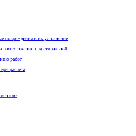
ые повреждения и их устранение
ри расположении над стиральной…
ению работ
меры расчёта
ументов?