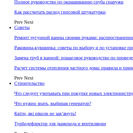
Полное руководство по окрашиванию сруба снаружи
Как рассчитать расход гипсовой штукатурки
Prev
Next
Советы
Ремонт чугунной ванны своими руками: распространенн
Раковина-кувшинка: советы по выбору и по установке п
Замена труб в ванной: пошаговое руководство по провед
Расчет системы отопления частного дома: правила и при
Prev
Next
Строительство
Что следует учитывать при покупке новых электроинстр
Что нужно знать, выбирая генератор?
Квіти, які ніколи не зав’януть!
Турбодефлектор для дымохода и вентиляции