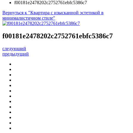
f00181e2478202c2752761ebfc5386c7
Вернуться к "Квартира с изысканной эстетикой в
минималистичном стиле"
f00181e2478202c2752761ebfc5386c7
следующий
предыдущий