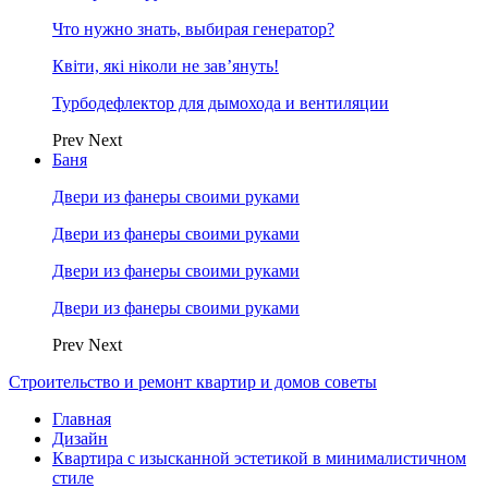
Что нужно знать, выбирая генератор?
Квіти, які ніколи не зав’януть!
Турбодефлектор для дымохода и вентиляции
Prev
Next
Баня
Двери из фанеры своими руками
Двери из фанеры своими руками
Двери из фанеры своими руками
Двери из фанеры своими руками
Prev
Next
Строительство и ремонт квартир и домов советы
Главная
Дизайн
Квартира с изысканной эстетикой в минималистичном
стиле