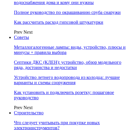
водоснабжения дома и кому они нужны
Полное руководство по окрашиванию сруба снаружи
Как рассчитать расход гипсовой штукатурки
Prev
Next
Советы
Металлогалогенные лампы: виды, устройство, плюсы и
минусы + правила выбора
Септики ДКС (КЛЕН): устройство, обзор модельного
ряда, достоинства и недостатки
Устройство летнего водопровода из колодца: лучшие
варианты и схемы сооружения
Как установить и подключить розетку: пошаговое
руководство
Prev
Next
Строительство
Что следует учитывать при покупке новых
электроинструментов?