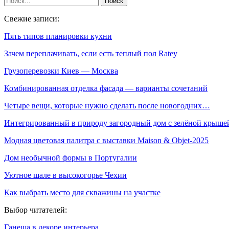
Свежие записи:
Пять типов планировки кухни
Зачем переплачивать, если есть теплый пол Ratey
Грузоперевозки Киев — Москва
Комбинированная отделка фасада — варианты сочетаний
Четыре вещи, которые нужно сделать после новогодних…
Интегрированный в природу загородный дом с зелёной крыше
Модная цветовая палитра с выставки Maison & Objet-2025
Дом необычной формы в Португалии
Уютное шале в высокогорье Чехии
Как выбрать место для скважины на участке
Выбор читателей:
Ганеша в декоре интерьера