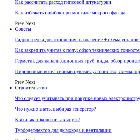
Как рассчитать расход гипсовой штукатурки
Как избежать ошибок при монтаже мокрого фасада
Prev
Next
Советы
Гидрострелка для отопления: назначение + схема установ
Как закрепить унитаз к полу: обзор технических тонкост
Герметик для канализационных труб: виды, обзор произв
Пиролизный котел своими руками: устройство, схемы, п
Prev
Next
Строительство
Что следует учитывать при покупке новых электроинстр
Что нужно знать, выбирая генератор?
Квіти, які ніколи не зав’януть!
Турбодефлектор для дымохода и вентиляции