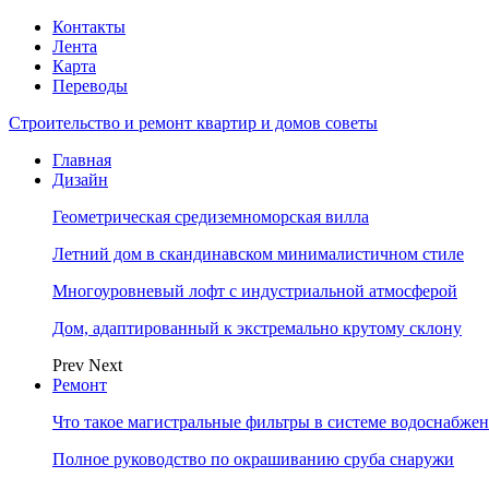
Контакты
Лента
Карта
Переводы
Строительство и ремонт квартир и домов советы
Главная
Дизайн
Геометрическая средиземноморская вилла
Летний дом в скандинавском минималистичном стиле
Многоуровневый лофт с индустриальной атмосферой
Дом, адаптированный к экстремально крутому склону
Prev
Next
Ремонт
Что такое магистральные фильтры в системе водоснабже
Полное руководство по окрашиванию сруба снаружи