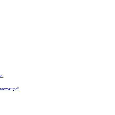
ее
настоящее"