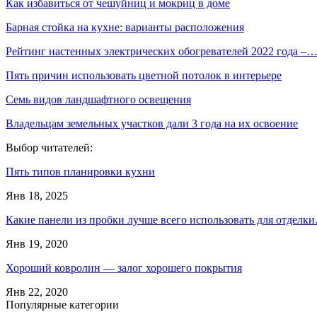
Как избавиться от чешуйниц и мокриц в доме
Барная стойка на кухне: варианты расположения
Рейтинг настенных электрических обогревателей 2022 года –
Пять причин использовать цветной потолок в интерьере
Семь видов ландшафтного освещения
Владельцам земельных участков дали 3 года на их освоение
Выбор читателей:
Пять типов планировки кухни
Янв 18, 2025
Какие панели из пробки лучше всего использовать для отделк
Янв 19, 2020
Хороший ковролин — залог хорошего покрытия
Янв 22, 2020
Популярные категории