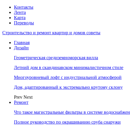
Контакты
Лента
Карта
Переводы
Строительство и ремонт квартир и домов советы
Главная
Дизайн
Геометрическая средиземноморская вилла
Летний дом в скандинавском минималистичном стиле
Многоуровневый лофт с индустриальной атмосферой
Дом, адаптированный к экстремально крутому склону
Prev
Next
Ремонт
Что такое магистральные фильтры в системе водоснабже
Полное руководство по окрашиванию сруба снаружи