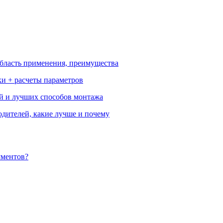
бласть применения, преимущества
ки + расчеты параметров
ей и лучших способов монтажа
одителей, какие лучше и почему
ументов?