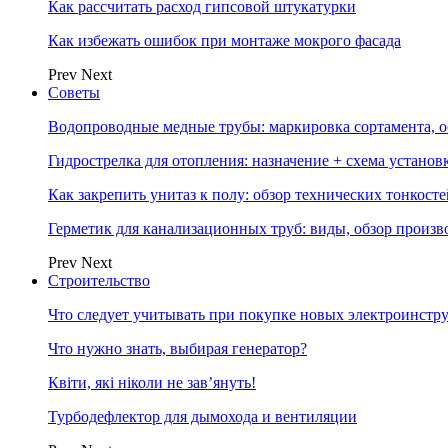
Как рассчитать расход гипсовой штукатурки
Как избежать ошибок при монтаже мокрого фасада
Prev
Next
Советы
Водопроводные медные трубы: маркировка сортамента, о
Гидрострелка для отопления: назначение + схема установ
Как закрепить унитаз к полу: обзор технических тонкост
Герметик для канализационных труб: виды, обзор произв
Prev
Next
Строительство
Что следует учитывать при покупке новых электроинстр
Что нужно знать, выбирая генератор?
Квіти, які ніколи не зав’януть!
Турбодефлектор для дымохода и вентиляции